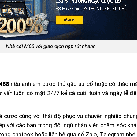
Nhà cái M88 với giao dịch nạp rút nhanh
M88
nếu anh em cược thủ gặp sự cố hoặc có thắc mắc 
 tư vấn luôn có mặt 24/7 kể cả cuối tuần và ngày lễ 
 cá cược cùng với thái độ phục vụ chuyên nghiệp chún
tiếp với các bạn trong đội ngũ nhân viên chăm sóc kh
n trong chatbox hoặc liên hệ qua số Zalo, Telegram nhé.