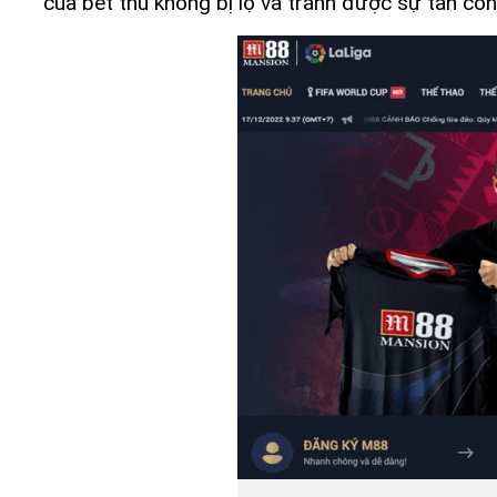
của bet thủ không bị lộ và tránh được sự tấn côn