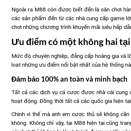
Ngoài ra M88 còn được biết đến là sân chơi hà
các sản phẩm đến từ các nhà cung cấp game lớn 
chơi những chương trình khuyến mãi siêu hấp dẫ
Ưu điểm có một không hai tạ
Mức độ chuyên nghiệp, đẳng cấp hoàng gia và lô
loạt những ưu điểm nổi bật nhất của hệ thống nà
Đảm bảo 100% an toàn và minh bạch
Tất cả các dịch vụ cá cược được nhà cái cung
hoạt động. Đồng thời tất cả các quốc gia hiện t
Chính vì thế mà anh em cược thủ sẽ không cần l
không. Không chỉ vậy, tại M88 hiện tại cũng tra