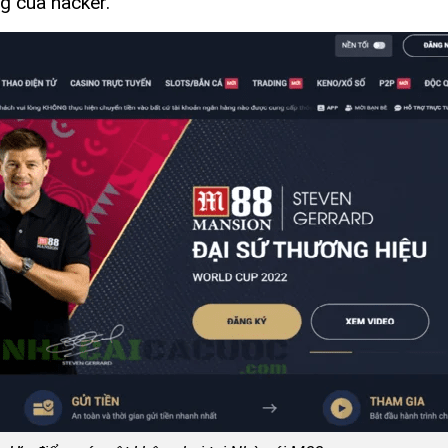
g của hacker.