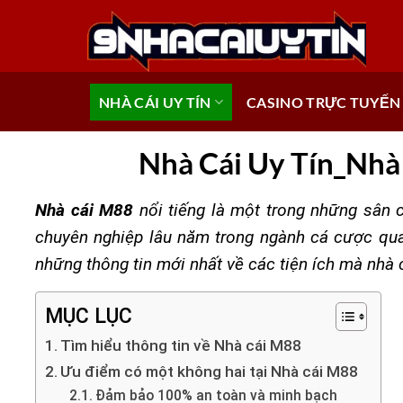
Bỏ
qua
nội
dung
NHÀ CÁI UY TÍN
CASINO TRỰC TUYẾN
Nhà Cái Uy Tín_Nhà
Nhà cái M88
nổi tiếng là một trong những sân c
chuyên nghiệp lâu năm trong ngành cá cược qu
những thông tin mới nhất về các tiện ích mà nhà 
MỤC LỤC
Tìm hiểu thông tin về Nhà cái M88
Ưu điểm có một không hai tại Nhà cái M88
Đảm bảo 100% an toàn và minh bạch