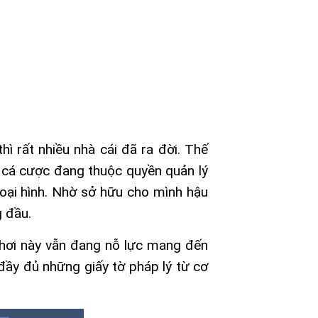
ì rất nhiều nhà cái đã ra đời. Thế
i cá cược đang thuộc quyền quản lý
oại hình. Nhờ sở hữu cho mình hậu
 đầu.
chơi này vẫn đang nỗ lực mang đến
 đầy đủ những giấy tờ pháp lý từ cơ