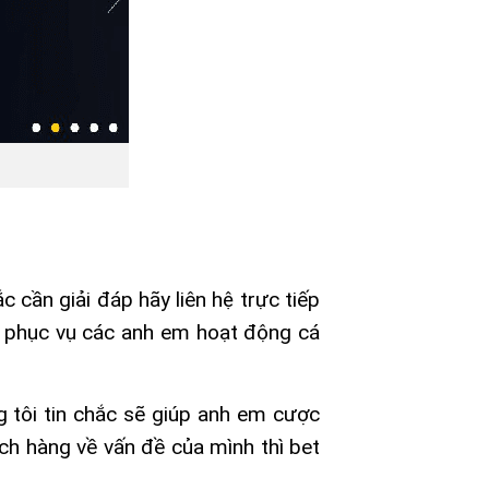
cần giải đáp hãy liên hệ trực tiếp
để phục vụ các anh em hoạt động cá
g tôi tin chắc sẽ giúp anh em cược
ách hàng về vấn đề của mình thì bet