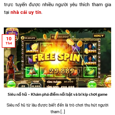
trực tuyến được nhiều người yêu thích tham gia
tại
nhà cái uy tín
.
10
Th4
Siêu nổ hũ – Khám phá điểm nổi bật và bí kíp chơi game
Siêu nổ hũ từ lâu được biết đến là trò chơi thu hút người
tham [...]