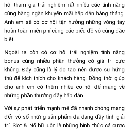
hội tham gia trải nghiệm rất nhiều các tính năng
cùng hàng ngàn khuyến mãi hấp dẫn hàng tháng.
Anh em sẽ có cơ hội tận hưởng những vòng tay
hoàn toàn miễn phí cùng các biểu đồ vô cùng đặc
biệt.
Ngoài ra còn có cơ hội trải nghiệm tính năng
bonus cùng nhiều phần thưởng có giá trị cực
khủng. Đây cũng là lý do tạo nên được sự hứng
thú để kích thích cho khách hàng. Đồng thời giúp
cho anh em có thêm nhiều cơ hội để mang về
những phần thưởng đầy hấp dẫn.
Với sự phát triển mạnh mẽ đã nhanh chóng mang
đến vô số những sản phẩm đa dạng đầy tính giải
trí. Slot & Nổ hũ luôn là những hình thức cá cược