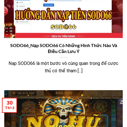
SODO66_Nạp SODO66 Có Những Hình Thức Nào Và
Điều Cần Lưu Ý
Nạp SODO66 là một bước vô cùng quan trọng để cược
thủ có thể tham [...]
30
Th12