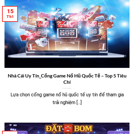
15
Th1
Nhà Cái Uy Tín_Cổng Game Nổ Hũ Quốc Tế – Top 5 Tiêu
Chí
Lựa chọn cổng game nổ hũ quốc tế uy tín để tham gia
trải nghiệm [...]