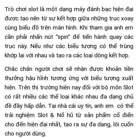
Trò chơi slot là một dạng máy đánh bạc hiện đại
được tạo nên từ sự kết hợp giữa những trục xoay
cùng biểu đồ trên màn hình. Khi tham gia anh em
cần phải nhấn nút “spin” để tiến hành quay các
trục này. Nếu như các biểu tượng có thể trùng
khớp lại với nhau và tạo ra các loại dòng kết hợp.
Chắc chắn người chơi sẽ nhận được khoản tiền
thưởng hậu hĩnh tương ứng với biểu tượng xuất
hiện. Trên thị trường hiện nay đối với bộ môn Slot
có rất nhiều các thể loại khác nhau đa dạng chủ
đề đầy hấp dẫn. Tại nhà cái uy tín, anh em có thể
trải nghiệm Slot & Nổ hũ từ sản phẩm cổ điển
cho đến hiện đại nhất, tạo ra sự đa dạng, lôi cuốn
cho người dùng.