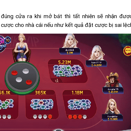
úng cửa ra khi mở bát thì tất nhiên sẽ nhận đượ
 cược cho nhà cái nếu như kết quả đặt cược bị sai lệc