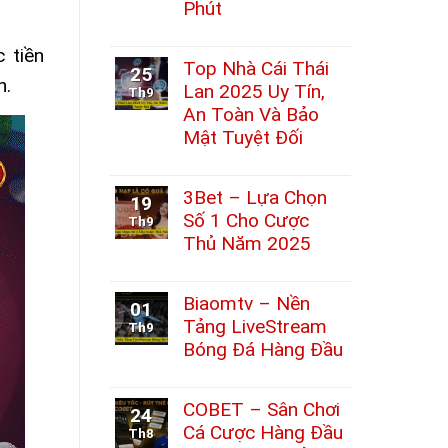
Phút
Chi
Website
Tiết
Xem
Không
2026
Bóng
có
c tiền
Đá
bình
Top Nhà Cái Thái
25
Phù
luận
h.
Lan 2025 Uy Tín,
Th9
Hợp
ở
Với
An Toàn Và Bảo
Hướng
Thói
Dẫn
Mật Tuyệt Đối
Quen
Đăng
Người
Ký
Không
Xem
Tài
có
Hiện
Khoản
bình
3Bet – Lựa Chọn
19
Đại
X8
luận
Số 1 Cho Cược
Th9
–
ở
Dễ
Thủ Năm 2025
Top
Dàng
Nhà
Không
Trong
Cái
có
1
Thái
bình
Biaomtv – Nền
Phút
Lan
01
luận
2025
Tảng LiveStream
Th9
ở
Uy
Bóng Đá Hàng Đầu
3Bet
Tín,
–
An
Không
Lựa
Toàn
có
Chọn
Và
bình
COBET – Sân Chơi
Số
24
Bảo
luận
1
Cá Cược Hàng Đầu
Mật
Th8
ở
Cho