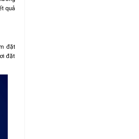
Dẫn
chọi
có
ết quả
giúp
bình
gà
luận
con
ở
hóa
Giải
chiến
Bóng
kê
Đá
dũng
Đức
mãnh
Có
em đặt
Bao
Nhiêu
ơi đặt
Vòng
Đấu
?
Cùng
Nhà
Cái
Tìm
Hiểu