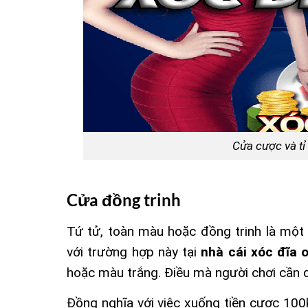
Cửa cược và tỉ 
Cửa đồng trinh
Tứ tử, toàn màu hoặc đồng trinh là một 
với trường hợp này tại
nhà cái xóc đĩa o
hoặc màu trắng. Điều mà người chơi cần qu
Đồng nghĩa với việc xuống tiền cược 100k