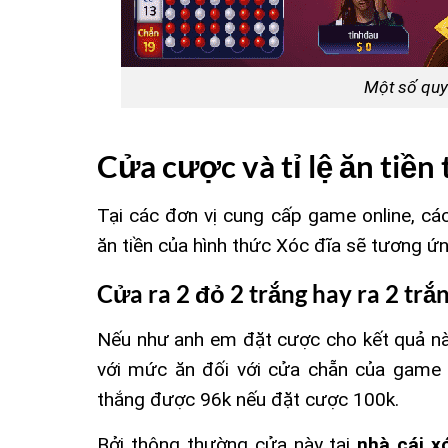
Một số quy 
Cửa cược và tỉ lệ ăn tiền 
Tại các đơn vị cung cấp game online, cá
ăn tiền của hình thức Xóc đĩa sẽ tương ứn
Cửa ra 2 đỏ 2 trắng hay ra 2 trắ
Nếu như anh em đặt cược cho kết quả này 
với mức ăn đối với cửa chẵn của game 
thắng được 96k nếu đặt cược 100k.
Bởi thông thường cửa này tại
nhà cái x