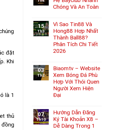
Hệ Bayclub Nhanh
Th4
Chóng Và An Toàn
Không
có
bình
Vì Sao Tin88 Và
15
luận
Hong88 Hợp Nhất
 chúng
Th3
ở
Thành Ball88?
Hướng
Dẫn
Phân Tích Chi Tiết
Liên
2026
Hệ
ác đặt
Bayclub
Không
Nhanh
p. Khi
có
Chóng
bình
Biaomtv – Website
03
Và
luận
An
Xem Bóng Đá Phù
Th2
ở
Toàn
Hợp Với Thói Quen
Vì
Sao
Người Xem Hiện
Tin88
Đại
ó là 1
Và
Hong88
Không
Hợp
có
Nhất
bình
Hướng Dẫn Đăng
07
Thành
et thủ
luận
Ball88?
Ký Tài Khoản X8 –
Th10
ở
Phân
4 đồng
Dễ Dàng Trong 1
Biaomtv
Tích
–