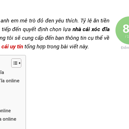
 anh em mê trò đỏ đen yêu thích. Tỷ lệ ăn tiền
 tiếp đến quyết định chọn lựa
nhà cái xóc đĩa
ng tôi sẽ cung cấp đến bạn thông tin cụ thể về
/ 
cái uy tín
tổng hợp trong bài viết này.
Điể
đĩa
đĩa online
online
a online