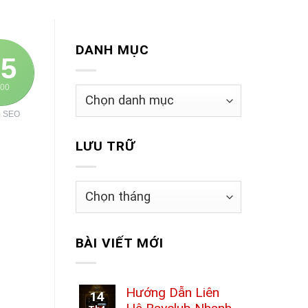
DANH MỤC
85
100
Danh
mục
m SEO
LƯU TRỮ
Lưu
trữ
BÀI VIẾT MỚI
Hướng Dẫn Liên
14