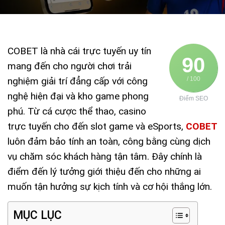
COBET là nhà cái trực tuyến uy tín
90
mang đến cho người chơi trải
nghiệm giải trí đẳng cấp với công
/ 100
nghệ hiện đại và kho game phong
Điểm SEO
phú. Từ cá cược thể thao, casino
trực tuyến cho đến slot game và eSports,
COBET
luôn đảm bảo tính an toàn, công bằng cùng dịch
vụ chăm sóc khách hàng tận tâm. Đây chính là
điểm đến lý tưởng giới thiệu đến cho những ai
muốn tận hưởng sự kịch tính và cơ hội thắng lớn.
MỤC LỤC