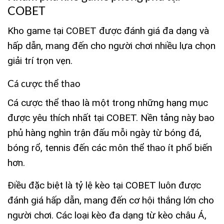
COBET
Kho game tại COBET được đánh giá đa dạng và
hấp dẫn, mang đến cho người chơi nhiều lựa chọn
giải trí trọn vẹn.
Cá cược thể thao
Cá cược thể thao là một trong những hạng mục
được yêu thích nhất tại COBET. Nền tảng này bao
phủ hàng nghìn trận đấu mỗi ngày từ bóng đá,
bóng rổ, tennis đến các môn thể thao ít phổ biến
hơn.
Điều đặc biệt là tỷ lệ kèo tại COBET luôn được
đánh giá hấp dẫn, mang đến cơ hội thắng lớn cho
người chơi. Các loại kèo đa dạng từ kèo châu Á,