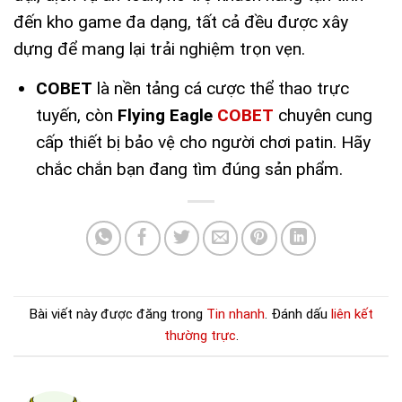
đến kho game đa dạng, tất cả đều được xây
dựng để mang lại trải nghiệm trọn vẹn.
COBET
là nền tảng cá cược thể thao trực
tuyến, còn
Flying Eagle
COBET
chuyên cung
cấp thiết bị bảo vệ cho người chơi patin. Hãy
chắc chắn bạn đang tìm đúng sản phẩm.
Bài viết này được đăng trong
Tin nhanh
. Đánh dấu
liên kết
thường trực
.