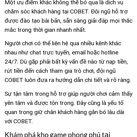
Một ưu điểm khác không thể bỏ qua là dịch vụ
chăm sóc khách hàng tại COBET. Đội ngũ hỗ trợ
được đào tạo bài bản, sẵn sàng giải đáp mọi thắc
mắc trong thời gian nhanh nhất.
Người chơi có thể liên hệ qua nhiều kênh khác
nhau như chat trực tuyến, email hoặc hotline
24/7. Dù gặp phải bất kỳ vấn đề nào từ nạp tiền,
rút tiền đến cách tham gia trò chơi, đội ngũ
COBET luôn đưa ra hướng dẫn chi tiết và rõ ràng.
Sự tận tâm trong hỗ trợ giúp người chơi cảm thấy
yên tâm và được tôn trọng. Đây cũng là yếu tố
quan trọng giữ chân khách hàng gắn bó lâu dài
với COBET.
Khám phá kho game phong phú tại