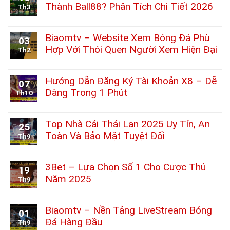
luận
Thành Ball88? Phân Tích Chi Tiết 2026
Th3
ở
Hướng
Không
Dẫn
có
Liên
bình
Biaomtv – Website Xem Bóng Đá Phù
03
Hệ
luận
Hợp Với Thói Quen Người Xem Hiện Đại
Bayclub
Th2
ở
Nhanh
Vì
Không
Chóng
Sao
có
Và
Tin88
bình
Hướng Dẫn Đăng Ký Tài Khoản X8 – Dễ
07
An
Và
luận
Toàn
Dàng Trong 1 Phút
Hong88
Th10
ở
Hợp
Biaomtv
Không
Nhất
–
có
Thành
Website
bình
Top Nhà Cái Thái Lan 2025 Uy Tín, An
25
Ball88?
Xem
luận
Phân
Toàn Và Bảo Mật Tuyệt Đối
Bóng
Th9
ở
Tích
Đá
Hướng
Không
Chi
Phù
Dẫn
có
Tiết
Hợp
Đăng
bình
3Bet – Lựa Chọn Số 1 Cho Cược Thủ
2026
19
Với
Ký
luận
Thói
Năm 2025
Tài
Th9
ở
Quen
Khoản
Top
Không
Người
X8
Nhà
có
Xem
–
Cái
bình
Biaomtv – Nền Tảng LiveStream Bóng
Hiện
01
Dễ
Thái
luận
Đại
Dàng
Đá Hàng Đầu
Lan
Th9
ở
Trong
2025