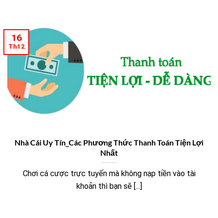
16
Th12
Nhà Cái Uy Tín_Các Phương Thức Thanh Toán Tiện Lợi
Nhất
Chơi cá cược trực tuyến mà không nạp tiền vào tài
khoản thì bạn sẽ [...]