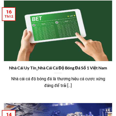
16
Th12
Nhà Cái Uy Tín_Nhà Cái Cá Độ Bóng Đá Số 1 Việt Nam
Nhà cái cá độ bóng đá là thương hiệu cá cược xứng
đáng để trải [...]
14