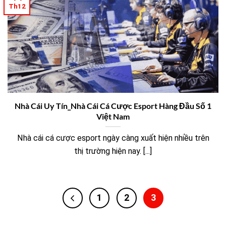
Th12
Nhà Cái Uy Tín_Nhà Cái Cá Cược Esport Hàng Đầu Số 1
Việt Nam
Nhà cái cá cược esport ngày càng xuất hiện nhiều trên
thị trường hiện nay. [...]
1
2
3