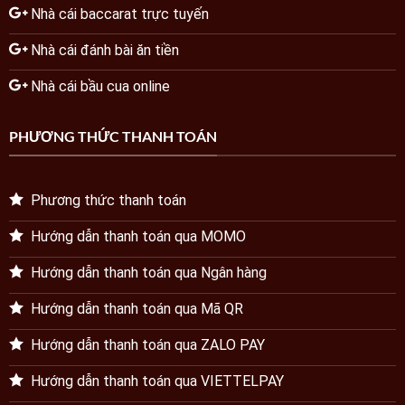
Nhà cái baccarat trực tuyến
Nhà cái đánh bài ăn tiền
Nhà cái bầu cua online
PHƯƠNG THỨC THANH TOÁN
Phương thức thanh toán
Hướng dẫn thanh toán qua MOMO
Hướng dẫn thanh toán qua Ngân hàng
Hướng dẫn thanh toán qua Mã QR
Hướng dẫn thanh toán qua ZALO PAY
Hướng dẫn thanh toán qua VIETTELPAY