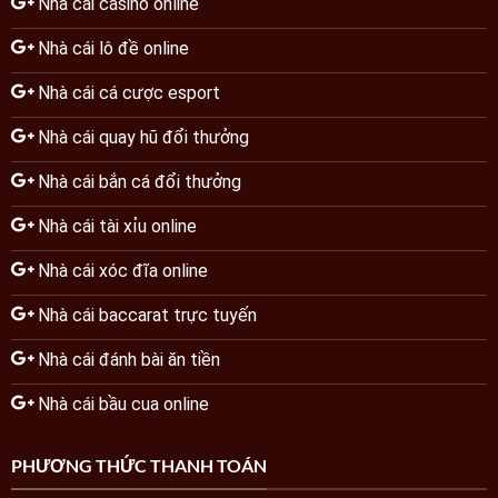
Nhà cái casino online
Tìm
Hiểu
Nhà cái lô đề online
Nhà cái cá cược esport
Nhà cái quay hũ đổi thưởng
Nhà cái bắn cá đổi thưởng
Nhà cái tài xỉu online
Nhà cái xóc đĩa online
Nhà cái baccarat trực tuyến
Nhà cái đánh bài ăn tiền
Nhà cái bầu cua online
PHƯƠNG THỨC THANH TOÁN