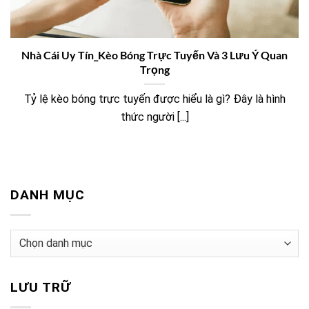
Nhà Cái Uy Tín_Kèo Bóng Trực Tuyến Và 3 Lưu Ý Quan
Trọng
Tỷ lệ kèo bóng trực tuyến được hiểu là gì? Đây là hình
thức người [...]
DANH MỤC
Danh
mục
LƯU TRỮ