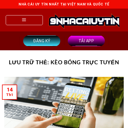
Bỏ
NHÀ CÁI UY TÍN NHẤT TẠI VIỆT NAM VÀ QUỐC TẾ
qua
nội
dung
ĐĂNG KÝ
TẢI APP
LƯU TRỮ THẺ:
KÈO BÓNG TRỰC TUYẾN
14
Th1