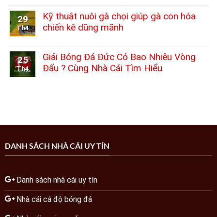
Đá
–
có
Hàng
Sân
bình
Kỹ thuật nuôi gà chọi giúp gà con hóa
29
Đầu
Chơi
luận
chiến kê dũng mãnh
Cá
Th4
ở
Cược
HD88
Không
Hàng
–
có
Đầu
Nhà
bình
Giải Bóng Đá Đức Có Bao Nhiêu Vòng
25
Cho
Cái
luận
Game
Đấu ? Cùng Nhà Cái Tìm Hiểu
Cá
Th4
ở
Thủ
Cược
Kỹ
Không
Việt
Trực
thuật
có
Tuyến
nuôi
bình
Uy
gà
luận
Tín,
chọi
ở
Kèo
giúp
Giải
Hấp
gà
Bóng
Dẫn
con
Đá
hóa
Đức
DANH SÁCH NHÀ CÁI UY TÍN
chiến
Có
kê
Bao
dũng
Nhiêu
mãnh
Vòng
Danh sách nhà cái uy tín
Đấu
?
Cùng
Nhà cái cá độ bóng đá
Nhà
Cái