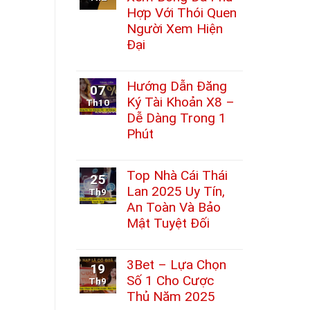
Toàn
Hợp Với Thói Quen
Vì
Sao
Người Xem Hiện
Tin88
Đại
Và
Hong88
Không
Hợp
có
Nhất
bình
Hướng Dẫn Đăng
07
Thành
luận
Ball88?
Ký Tài Khoản X8 –
Th10
ở
Phân
Dễ Dàng Trong 1
Biaomtv
Tích
–
Phút
Chi
Website
Tiết
Xem
Không
2026
Bóng
có
Đá
bình
Top Nhà Cái Thái
25
Phù
luận
Lan 2025 Uy Tín,
Th9
Hợp
ở
Với
An Toàn Và Bảo
Hướng
Thói
Dẫn
Mật Tuyệt Đối
Quen
Đăng
Người
Ký
Không
Xem
Tài
có
Hiện
Khoản
bình
3Bet – Lựa Chọn
19
Đại
X8
luận
Số 1 Cho Cược
Th9
–
ở
Dễ
Thủ Năm 2025
Top
Dàng
Nhà