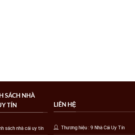
H SÁCH NHÀ
LIÊN HỆ
UY TÍN
Thương hiệu : 9 Nhà Cái Uy Tín
h sách nhà cái uy tín