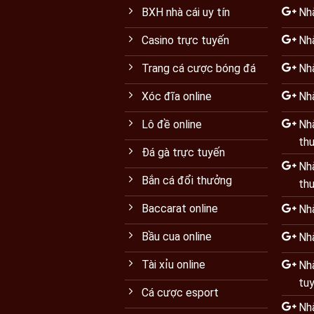
BXH nhà cái uy tín
Nh
Casino trực tuyến
Nhà
Trang cá cược bóng đá
Nhà
Xóc đĩa online
Nh
Lô đề online
Nhà
th
Đá gà trực tuyến
Nhà
Bắn cá đổi thưởng
th
Baccarat online
Nhà
Bầu cua online
Nhà
Tài xỉu online
Nhà
tu
Cá cược esport
Nhà