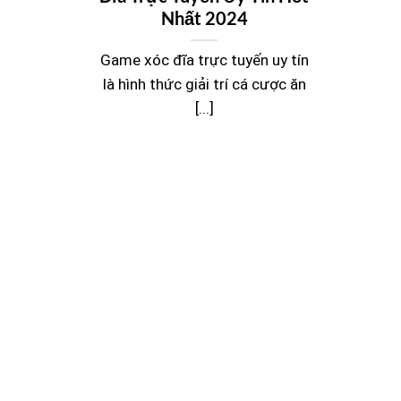
Nhất 2024
Game xóc đĩa trực tuyến uy tín
là hình thức giải trí cá cược ăn
[...]