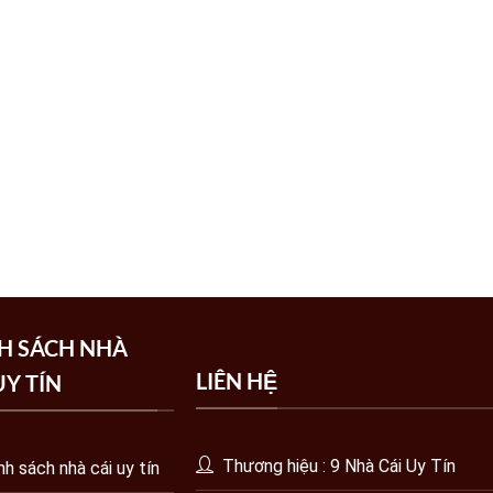
H SÁCH NHÀ
LIÊN HỆ
UY TÍN
Thương hiệu : 9 Nhà Cái Uy Tín
h sách nhà cái uy tín