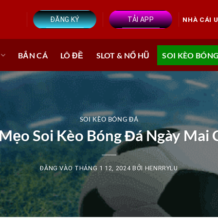
NHÀ CÁI 
ĐĂNG KÝ
TẢI APP
BẮN CÁ
LÔ ĐỀ
SLOT & NỔ HŨ
SOI KÈO BÓN
SOI KÈO BÓNG ĐÁ
_Mẹo Soi Kèo Bóng Đá Ngày Mai
ĐĂNG VÀO
THÁNG 1 12, 2024
BỞI
HENRRYLU