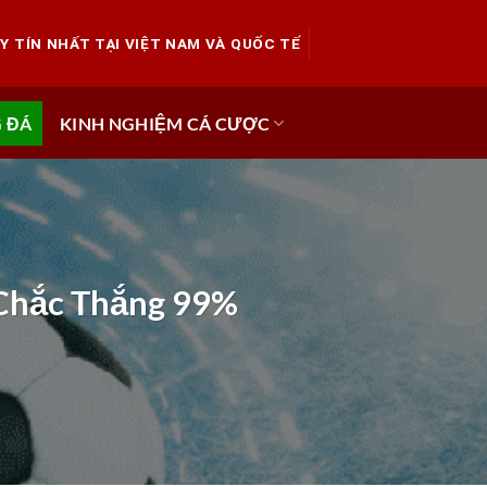
UY TÍN NHẤT TẠI VIỆT NAM VÀ QUỐC TẾ
G ĐÁ
KINH NGHIỆM CÁ CƯỢC
 Chắc Thắng 99%