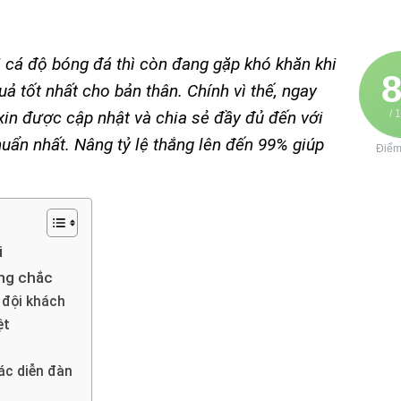
 cá độ bóng đá thì còn đang gặp khó khăn khi
ả tốt nhất cho bản thân. Chính vì thế, ngay
xin được cập nhật và chia sẻ đầy đủ đến với
/ 
uẩn nhất. Nâng tỷ lệ thắng lên đến 99% giúp
Điể
i
ắng chắc
 đội khách
ệt
ác diễn đàn