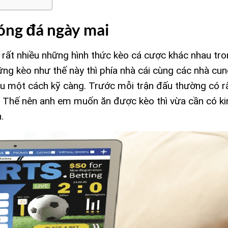
bóng đá ngày mai
a rất nhiều những hình thức kèo cá cược khác nhau tr
ng kèo như thế này thì phía nhà cái cùng các nhà cu
ểu một cách kỹ càng. Trước mỗi trận đấu thường có r
g. Thế nên anh em muốn ăn được kèo thì vừa cần có ki
.