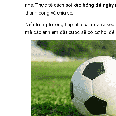
nhé. Thực tế cách soi
kèo bóng đá ngày
thành công và chia sẻ.
Nếu trong trường hợp nhà cái đưa ra kèo c
mà các anh em đặt cược sẽ có cơ hội để c