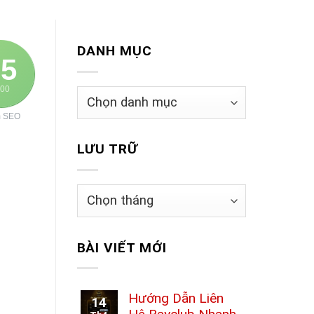
DANH MỤC
85
100
Danh
mục
m SEO
LƯU TRỮ
Lưu
trữ
BÀI VIẾT MỚI
Hướng Dẫn Liên
14