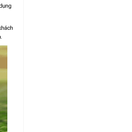
Dẫn
chọi
có
 dụng
giúp
bình
gà
luận
con
ở
hóa
Giải
chiến
Bóng
 khách
kê
Đá
dũng
Đức
.
mãnh
Có
Bao
Nhiêu
Vòng
Đấu
?
Cùng
Nhà
Cái
Tìm
Hiểu