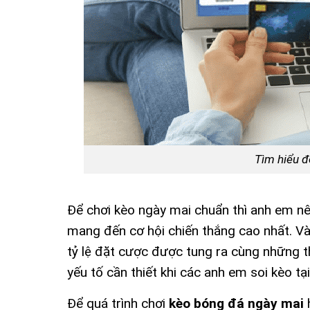
Tìm hiểu đ
Để chơi kèo ngày mai chuẩn thì anh em n
mang đến cơ hội chiến thắng cao nhất. Và
tỷ lệ đặt cược được tung ra cùng những 
yếu tố cần thiết khi các anh em soi kèo tại
Để quá trình chơi
kèo bóng đá ngày mai
h