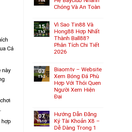
Hệ Bayclub Nhanh
Th4
Chóng Và An Toàn
Không
có
bình
Vì Sao Tin88 Và
15
luận
Hong88 Hợp Nhất
Th3
ở
Thành Ball88?
Hướng
hích
Dẫn
Phân Tích Chi Tiết
Liên
Vua Cá
2026
Hệ
Bayclub
Không
Nhanh
có
Chóng
bình
Biaomtv – Website
e này
03
Và
luận
An
Xem Bóng Đá Phù
Th2
ở
ng
Toàn
Hợp Với Thói Quen
Vì
Sao
Người Xem Hiện
Tin88
Đại
Và
chơi
Hong88
Không
Hợp
.
có
Nhất
bình
Hướng Dẫn Đăng
07
Thành
luận
Ball88?
Ký Tài Khoản X8 –
ù hợp
Th10
ở
Phân
Dễ Dàng Trong 1
Biaomtv
Tích
–