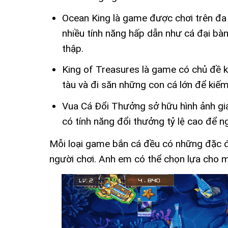
Ocean King là game được chơi trên đa n
nhiều tính năng hấp dẫn như cá đại bà
thập.
King of Treasures là game có chủ đề 
tàu và đi săn những con cá lớn để kiếm
Vua Cá Đổi Thưởng sở hữu hình ảnh gi
có tính năng đổi thưởng tỷ lệ cao để 
Mỗi loại game bắn cá đều có những đặc đi
người chơi. Anh em có thể chọn lựa cho m