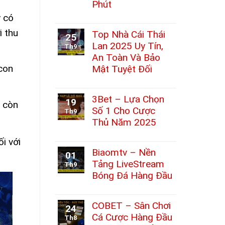
Phút
Chi
Website
Tiết
Xem
y có
Không
2026
Bóng
có
i thu
Đá
bình
Top Nhà Cái Thái
25
Phù
luận
Lan 2025 Uy Tín,
Th9
Hợp
ở
Với
An Toàn Và Bảo
Hướng
Thói
Dẫn
con
Mật Tuyệt Đối
Quen
Đăng
Người
Ký
Không
Xem
Tài
có
Hiện
Khoản
bình
3Bet – Lựa Chọn
19
 còn
Đại
X8
luận
Số 1 Cho Cược
Th9
–
ở
Dễ
Thủ Năm 2025
Top
Dàng
Nhà
Không
Trong
Cái
i với
có
1
Thái
bình
Biaomtv – Nền
Phút
Lan
01
luận
2025
Tảng LiveStream
Th9
ở
Uy
Bóng Đá Hàng Đầu
3Bet
Tín,
–
An
Không
Lựa
Toàn
có
Chọn
Và
bình
COBET – Sân Chơi
Số
24
Bảo
luận
1
Cá Cược Hàng Đầu
Mật
Th8
ở
Cho