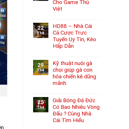
Tuyệt
Cho Game Thủ
Biaomtv
Cược
Đối
–
Thủ
Việt
Nền
Năm
Tảng
Không
2025
LiveStream
có
Bóng
bình
HD88 – Nhà Cái
22
Đá
luận
Cá Cược Trực
Th8
Hàng
ở
Đầu
Tuyến Uy Tín, Kèo
COBET
–
Hấp Dẫn
Sân
Chơi
Không
Cá
có
Cược
bình
Kỹ thuật nuôi gà
29
Hàng
luận
chọi giúp gà con
Th4
Đầu
ở
Cho
hóa chiến kê dũng
HD88
Game
–
mãnh
Thủ
Nhà
Việt
Cái
Không
Cá
có
Cược
bình
Giải Bóng Đá Đức
25
Trực
luận
Có Bao Nhiêu Vòng
Th4
Tuyến
ở
Uy
Đấu ? Cùng Nhà
Kỹ
Tín,
thuật
Cái Tìm Hiểu
Kèo
nuôi
Hấp
ền
gà
Không