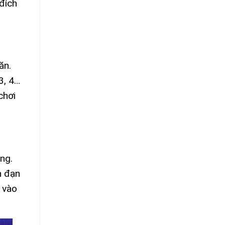
đích
ăn.
3, 4…
chơi
ng.
n đạn
 vào