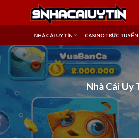
Bỏ
qua
nội
dung
NHÀ CÁI UY TÍN
CASINO TRỰC TUYẾN
Nhà Cái Uy 