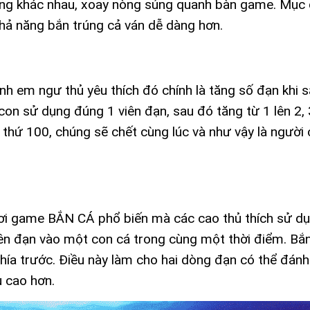
ớng khác nhau, xoay nòng súng quanh bàn game. Mục 
khả năng bắn trúng cả ván dễ dàng hơn.
h em ngư thủ yêu thích đó chính là tăng số đạn khi s
con sử dụng đúng 1 viên đạn, sau đó tăng từ 1 lên 2, 
thứ 100, chúng sẽ chết cùng lúc và như vậy là người 
hơi game BẮN CÁ phổ biến mà các cao thủ thích sử dụ
iên đạn vào một con cá trong cùng một thời điểm. Bắ
ía trước. Điều này làm cho hai dòng đạn có thể đánh
u cao hơn.