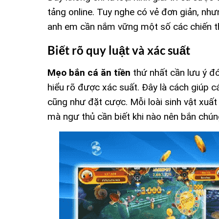
tảng online. Tuy nghe có vẻ đơn giản, nh
anh em cần nắm vững một số các chiến t
Biết rõ quy luật và xác suất
Mẹo bắn cá ăn tiền
thứ nhất cần lưu ý đ
hiểu rõ được xác suất. Đây là cách giúp 
cũng như đặt cược. Mỗi loài sinh vật xuất
mà ngư thủ cần biết khi nào nên bắn chúng 