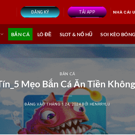
NHÀ CÁI 
ĐĂNG KÝ
TẢI APP
BẮN CÁ
LÔ ĐỀ
SLOT & NỔ HŨ
SOI KÈO BÓN
BẮN CÁ
Tín_5 Mẹo Bắn Cá Ăn Tiền Khôn
ĐĂNG VÀO
THÁNG 1 24, 2024
BỞI
HENRRYLU