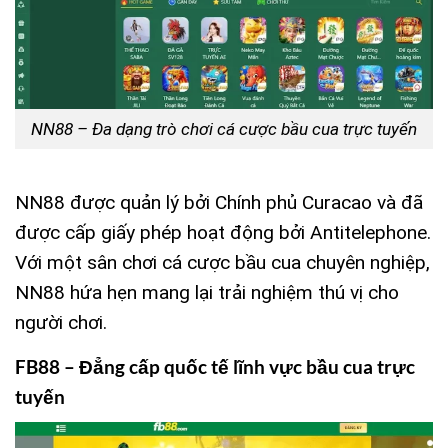
NN88 – Đa dạng trò chơi cá cược bầu cua trực tuyến
NN88 được quản lý bởi Chính phủ Curacao và đã
được cấp giấy phép hoạt động bởi Antitelephone.
Với một sân chơi cá cược bầu cua chuyên nghiệp,
NN88 hứa hẹn mang lại trải nghiệm thú vị cho
người chơi.
FB88 – Đẳng cấp quốc tế lĩnh vực bầu cua trực
tuyến