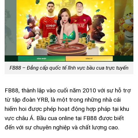
FB88 – Đẳng cấp quốc tế lĩnh vực bầu cua trực tuyến
FB88, thành lập vào cuối năm 2010 với sự hỗ trợ
từ tập đoàn YRB, là một trong những nhà cái
hiếm hoi được phép hoạt động hợp pháp tại khu
vực châu Á. Bầu cua online tại FB88 được biết
đến với sự chuyên nghiệp và chất lượng cao.