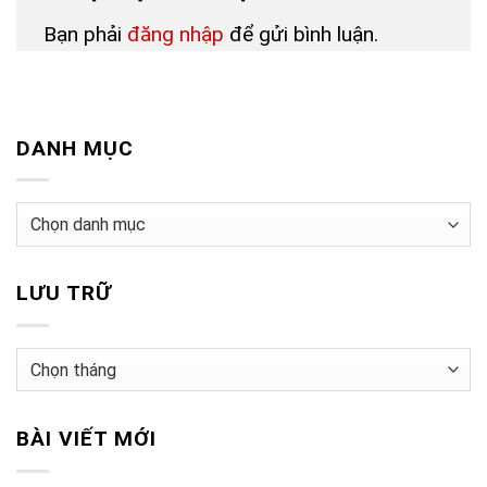
Bạn phải
đăng nhập
để gửi bình luận.
DANH MỤC
Danh
mục
LƯU TRỮ
Lưu
trữ
BÀI VIẾT MỚI