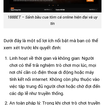
188BET – Sảnh bầu cua tôm cá online hiện đại và uy
tín
Dưới đây là một số lợi ích nổi bật mà bạn có thể
xem xét trước khi quyết định:
Linh hoạt về thời gian và không gian: Người
chơi có thể trải nghiệm trò chơi mọi lúc, mọi
nơi chỉ cần có điện thoại di động hoặc máy
tính kết nối internet. Không còn phụ thuộc vào
việc tập trung đủ người chơi hoặc chờ đợi đến
các dịp lễ như truyền thống.
An toàn pháp lý: Trong khi chơi trò chơi truyền